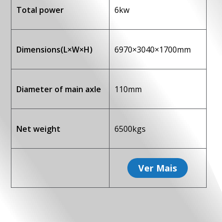
Total power
6kw
Dimensions(L×W×H)
6970×3040×1700mm
Baixar arquivo do produto
Diameter of main axle
110mm
Net weight
6500kgs
Ver Mais