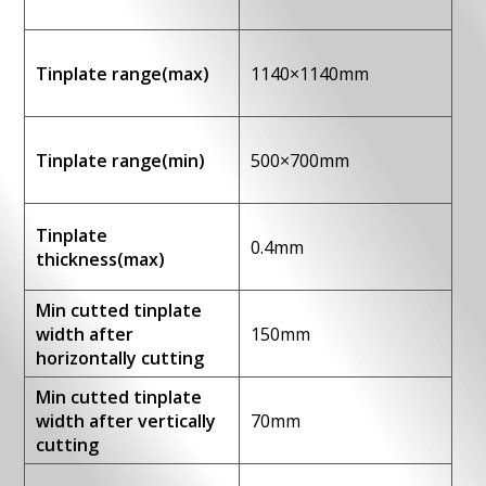
Baixar o arquivo
Tinplate range(max)
1140×1140mm
Tinplate range(min)
500×700mm
Tinplate
0.4mm
thickness(max)
Min cutted tinplate
width after
150mm
horizontally cutting
Min cutted tinplate
width after vertically
70mm
cutting