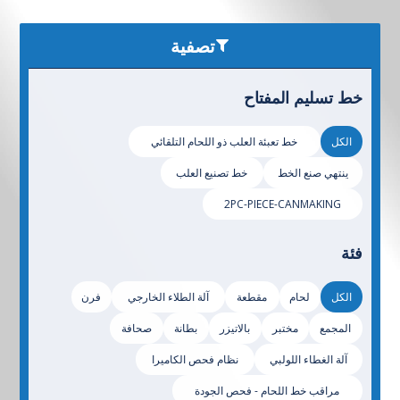
تصفية
خط تسليم المفتاح
الكل
خط تعبئة العلب ذو اللحام التلقائي
ينتهي صنع الخط
خط تصنيع العلب
2PC-PIECE-CANMAKING
فئة
الكل
لحام
مقطعة
آلة الطلاء الخارجي
فرن
المجمع
مختبر
بالاتيزر
بطانة
صحافة
آلة الغطاء اللولبي
نظام فحص الكاميرا
مراقب خط اللحام - فحص الجودة