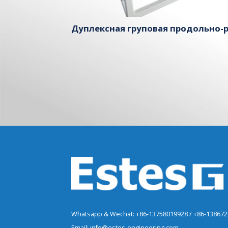
Дуплексная груповая продольно-
Whatsapp & Wechat: +86-13758019928 / +86-13867
Email: info@estes-engineering.com