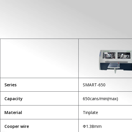
Series
SMART-650
Capacity
650cans/min(max)
Скачать файл
Material
Tinplate
Cooper wire
Φ1.38mm