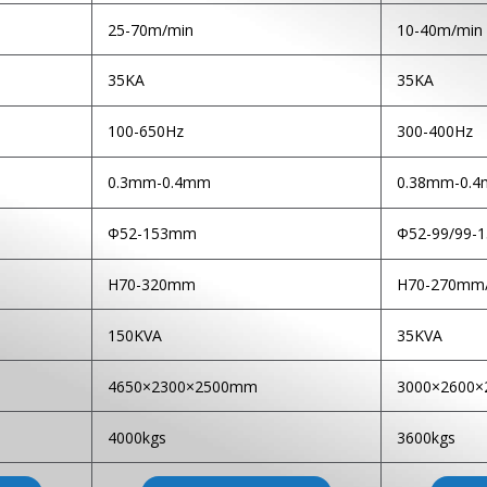
25-70m/min
10-40m/min
35KA
35KA
100-650Hz
300-400Hz
0.3mm-0.4mm
0.38mm-0.
Φ52-153mm
Φ52-99/99-
H70-320mm
H70-270mm
Скачать файл продукта
150KVA
35KVA
4650×2300×2500mm
3000×2600
4000kgs
3600kgs