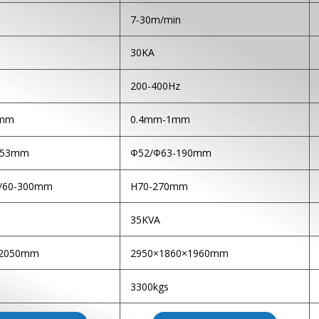
7-30m/min
30KA
200-400Hz
4mm
0.4mm-1mm
153mm
Φ52/Φ63-190mm
/60-300mm
H70-270mm
35KVA
×2050mm
2950×1860×1960mm
3300kgs