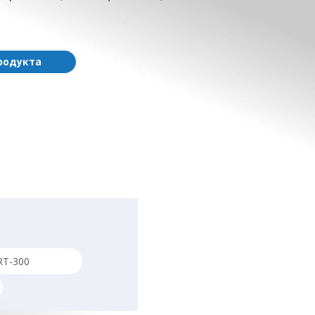
родукта
T-300