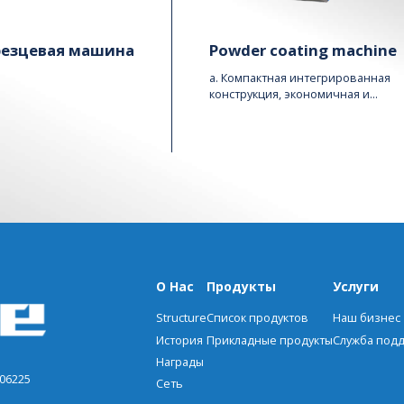
резцевая машина
Powder coating machine
a. Компактная интегрированная
конструкция, экономичная и
удобная для подключения
нескольких производственных
линий к одной порошковой
машине через разные трубные
системы. Хотя одна порошковая
машина может обслуживать
только одну линию, но если
одна линия не используется, она
может обслуживать другую
линию без какого-либо
перемещения....
О Нас
Продукты
Услуги
Structure
Список продуктов
Наш бизнес
История
Прикладные продукты
Служба под
Награды
206225
Сеть