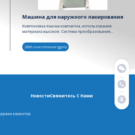
Машина для наружного лакирования
Компоновка язычка компактна, использование
материала высокое. Система преобразования
состоит....
2000 covers/minute (gpm)
Новости
Свяжитесь С Нами
держки клиентов