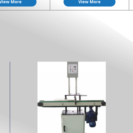
View More
View More