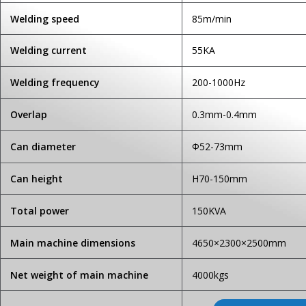
Welding speed
85m/min
Welding current
55KA
Welding frequency
200-1000Hz
Overlap
0.3mm-0.4mm
Can diameter
Φ52-73mm
Can height
H70-150mm
Total power
150KVA
Main machine dimensions
4650×2300×2500mm
Net weight of main machine
4000kgs