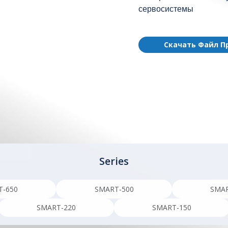
сервосистемы
Скачать Файл П
Series
T-650
SMART-500
SMAR
SMART-220
SMART-150