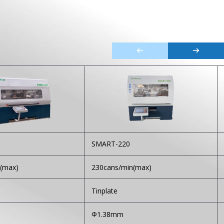
SMART-220
(max)
230cans/min(max)
Tinplate
Φ1.38mm