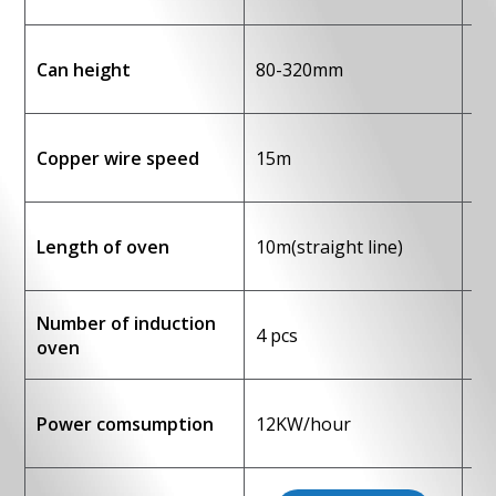
Скачать файл
Can height
80-320mm
80
Copper wire speed
15m
2
Length of oven
10m(straight line)
14
Number of induction
4 pcs
6 
oven
Power comsumption
12KW/hour
20